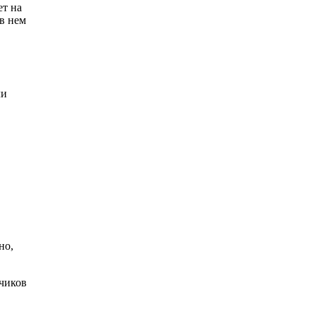
ет на
 в нем
ли
но,
тчиков