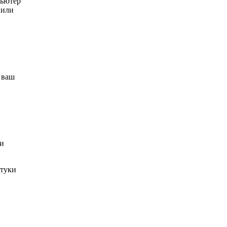
пьютер
 или
 ваш
ми
штуки