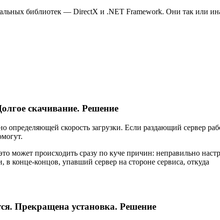
уальных библиотек — DirectX и .NET Framework. Они так или ин
 Долгое скачивание. Решение
но определяющей скорость загрузки. Если раздающий сервер раб
омогут.
то это может происходить сразу по куче причин: неправильно наст
и, в конце-концов, упавший сервер на стороне сервиса, откуда
ется. Прекращена установка. Решение