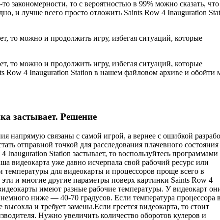
то закономерности, то с вероятностью в 99% можно сказать, что
о, и лучше всего просто отложить Saints Row 4 Inauguration Stat
ет, то можно и продолжить игру, избегая ситуаций, которые
ет, то можно и продолжить игру, избегая ситуаций, которые
s Row 4 Inauguration Station в нашем файловом архиве и обойти 
нка застывает. Решение
ния напрямую связаны с самой игрой, а вернее с ошибкой разраб
стать отправной точкой для расследования плачевного состояния
4 Inauguration Station застывает, то воспользуйтесь программами
ша видеокарта уже давно исчерпала свой рабочий ресурс или
и температуры для видеокарты и процессоров проще всего в
 эти и многие другие параметры поверх картинки Saints Row 4
 видеокарты имеют разные рабочие температуры. У видеокарт он
 немного ниже — 40-70 градусов. Если температура процессора 
 высохла и требует замены.Если греется видеокарта, то стоит
зводителя. Нужно увеличить количество оборотов кулеров и