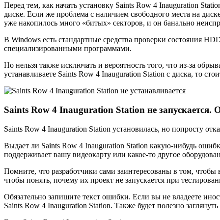
Перед тем, как начать установку Saints Row 4 Inauguration Stat
диске. Если же проблема с наличием свободного места на диск
уже накопилось много «битых» секторов, и он банально неисп
В Windows есть стандартные средства проверки состояния HDD
специализированными программами.
Но нельзя также исключать и вероятность того, что из-за обрыв
устанавливаете Saints Row 4 Inauguration Station с диска, то с
Saints Row 4 Inauguration Station не запускается
Saints Row 4 Inauguration Station установилась, но попросту отк
Выдает ли Saints Row 4 Inauguration Station какую-нибудь ошибк
поддерживает вашу видеокарту или какое-то другое оборудова
Помните, что разработчики сами заинтересованы в том, чтобы 
чтобы понять, почему их проект не запускается при тестирован
Обязательно запишите текст ошибки. Если вы не владеете ино
Saints Row 4 Inauguration Station. Также будет полезно загляну