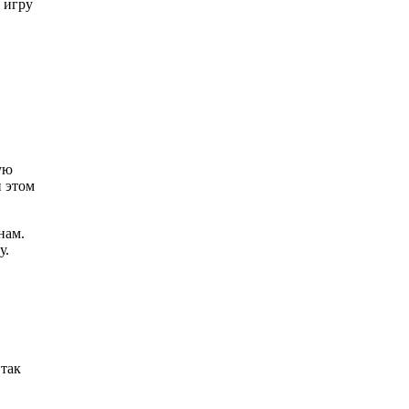
 игру
ую
и этом
нам.
у.
 так