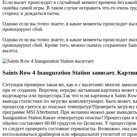
Если вылет происходит в случайный момент времени без какой-
ошибка самой игры. В таком случае исправить что-то очень трудн
сторону и дождаться патча.
Однако если вы точно знаете, в какие моменты происходит выл
провоцируют сбой.
Однако если вы точно знаете, в какие моменты происходит выл
провоцируют сбой. Кроме того, можно скачать сохранение Saint
вылета.
Saints Row 4 Inauguration Station зависает. Карти
Ситуация примерно такая же, как и с вылетами: многие зависа
при ее создании. Впрочем, нередко застывшая картинка может 
видеокарты или процессора.Так что если картинка в Saints Row 
вывода статистики по загрузке комплектующих. Быть может, ва
процессор греется до опасных температур?Проверить загрузку 
программе MSI Afterburner. При желании можно даже выводить
Inauguration Station.Какие температуры опасны? Процессоры и
обычно составляют 60-80 градусов по Цельсию. У процессоров
то следует проверить состояние термопасты. Возможно, она уже
воспользоваться драйвером или официальной утилитой от прои