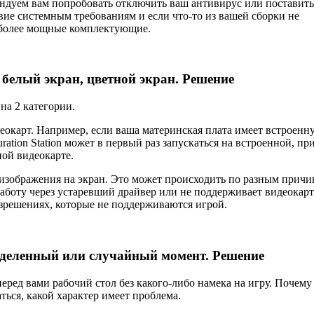
комендуем вам попробовать отключить ваш антивирус или поставить
твие системным требованиям и если что-то из вашей сборки не
в более мощные комплектующие.
, белый экран, цветной экран. Решение
на 2 категории.
деокарт. Например, если ваша материнская плата имеет встроенн
uration Station может в первый раз запускаться на встроенной, пр
ной видеокарте.
изображения на экран. Это может происходить по разным причи
 работу через устаревший драйвер или не поддерживает видеокарт
зрешениях, которые не поддерживаются игрой.
пределенный или случайный момент. Решение
 перед вами рабочий стол без какого-либо намека на игру. Почему
ься, какой характер имеет проблема.