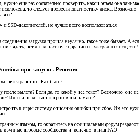
ion, нужно еще раз обязательно проверить, какой объем она занима
е исключена, то следует провести диагностику диска. Возможно,
равен?
- и SSD-накопителей, но лучше всего воспользоваться
а соединения загрузка прошла неудачно, такое тоже бывает. А ес
тоит поглядеть, нет ли на носителе царапин и чужеродных веществ!
. Ошибка при запуске. Решение
азывается работать. Как быть?
у после вылета? Если да, то какой у нее текст? Возможно, она не
ние? Или ей не хватает оперативной памяти?
встроить в игры систему описания ошибки при сбое. Им это нуж
ии.
странным языком, то обратитесь на официальный форум разрабо
ть в крупные игровые сообщества и, конечно, в наш FAQ.