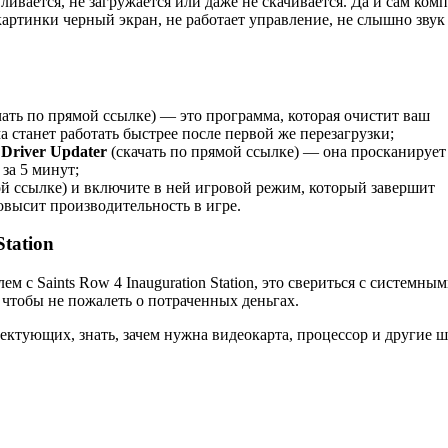
ливается, не загружается или даже не скачивается. Да и сам ком
то картинки черный экран, не работает управление, не слышно звук
чать по прямой ссылке) — это программа, которая очистит ваш
а станет работать быстрее после первой же перезагрузки;
ы
Driver Updater
(скачать по прямой ссылке) — она просканирует
за 5 минут;
ой ссылке) и включите в ней игровой режим, который завершит
овысит производительность в игре.
tation
м с Saints Row 4 Inauguration Station, это свериться с системны
 чтобы не пожалеть о потраченных деньгах.
ектующих, знать, зачем нужна видеокарта, процессор и другие 