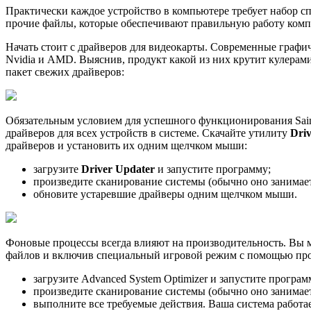
Практически каждое устройство в компьютере требует набор с
прочие файлы, которые обеспечивают правильную работу комп
Начать стоит с драйверов для видеокарты. Современные граф
Nvidia и AMD. Выяснив, продукт какой из них крутит кулерам
пакет свежих драйверов:
Обязательным условием для успешного функционирования Saints
драйверов для всех устройств в системе. Скачайте утилиту
Dri
драйверов и установить их одним щелчком мыши:
загрузите
Driver Updater
и запустите программу;
произведите сканирование системы (обычно оно занимает
обновите устаревшие драйверы одним щелчком мыши.
Фоновые процессы всегда влияют на производительность. Вы
файлов и включив специальный игровой режим с помощью про
загрузите Advanced System Optimizer и запустите програм
произведите сканирование системы (обычно оно занимает
выполните все требуемые действия. Ваша система работае