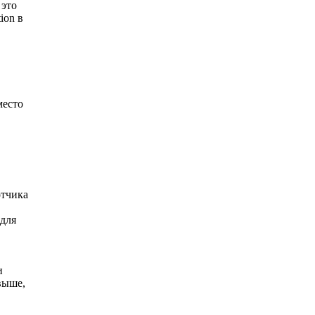
 это
ion в
место
отчика
 для
и
выше,