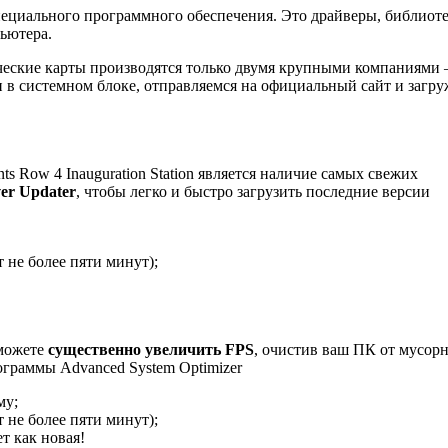
пециального программного обеспечения. Это драйверы, библиот
ьютера.
ические карты производятся только двумя крупными компаниями
и в системном блоке, отправляемся на официальный сайт и загр
 Row 4 Inauguration Station является наличие самых свежих
ver Updater
, чтобы легко и быстро загрузить последние версии
 не более пяти минут);
 можете
существенно увеличить FPS
, очистив ваш ПК от мусор
граммы Advanced System Optimizer
му;
 не более пяти минут);
т как новая!