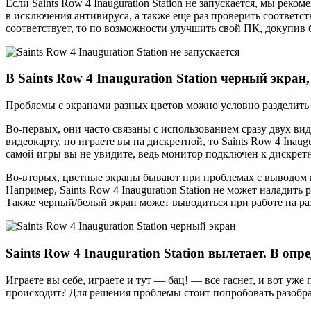
Если Saints Row 4 Inauguration Station не запускается, мы ре
в исключения антивируса, а также еще раз проверить соответс
соответствует, то по возможности улучшить свой ПК, докупи
В Saints Row 4 Inauguration Station черный экран
Проблемы с экранами разных цветов можно условно разделить 
Во-первых, они часто связаны с использованием сразу двух ви
видеокарту, но играете вы на дискретной, то Saints Row 4 Inaug
самой игры вы не увидите, ведь монитор подключен к дискрет
Во-вторых, цветные экраны бывают при проблемах с выводом 
Например, Saints Row 4 Inauguration Station не может наладить
Также черный/белый экран может выводиться при работе на ра
Saints Row 4 Inauguration Station вылетает. В о
Играете вы себе, играете и тут — бац! — все гаснет, и вот уже
происходит? Для решения проблемы стоит попробовать разобрат