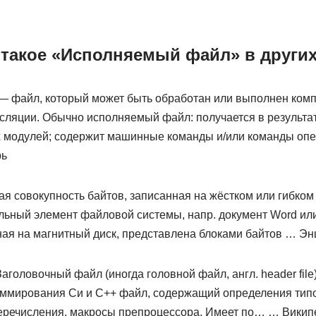
 такое «Исполняемый файл» в других
 файл, который может быть обработан или выполнен ком
сляции. Обычно исполняемый файл: получается в результа
х модулей; содержит машинные команды и/или команды оп
рь
 совокупность байтов, записанная на жёстком или гибком 
льный элемент файловой системы, напр. документ Word или
ая на магнитный диск, представлена блоками байтов … Эн
аголовочный файл (иногда головной файл, англ. header fil
аммирования Си и C++ файл, содержащий определения типо
еречисления, макросы препроцессора. Имеет по… … Викип