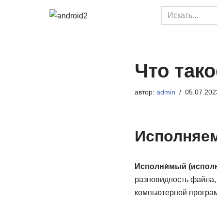
Перейти
к
содержимому
Что так
автор:
admin
05.07.202
Исполняе
Исполни́мый (исполн
разновидность файла,
компьютерной програ