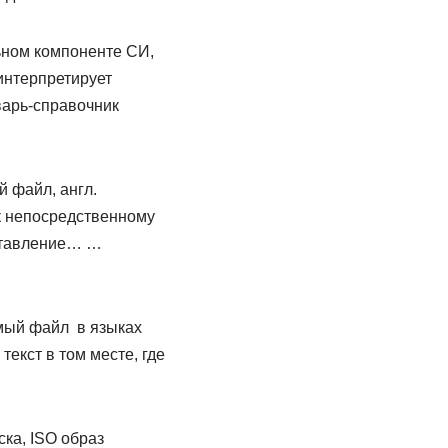
ьном компоненте СИ,
 интерпретирует
варь-справочник
 файл, англ.
 к непосредственному
ставление… …
емый файл в языках
кст в том месте, где
ка, ISO образ