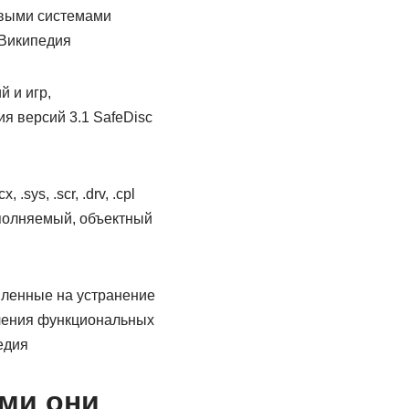
овыми системами
 Википедия
 и игр,
я версий 3.1 SafeDisc
ys, .scr, .drv, .cpl
сполняемый, объектный
авленные на устранение
ичения функциональных
едия
ми они