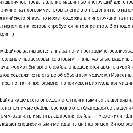
ит двоичное представление машинных инструкций для опр
причине на программистском сленге в отношении него испо
английского binary, но может содержать и инструкции на и
я исполнения которых требуется интерпретатор. В отношен
рипт.)
х файлов занимаются аппаратно- и программно-реализов
тральные процессоры, ко вторым — виртуальные машины,
ava. Формат бинарного файла определяется архитектурой
тов содержится в статье об объектных модулях.) Известн
паратно, так и программно, например, и виртуальная маши
файла чаще всего определяется принятыми соглашениями. Т
ах исполнимые файлы распознаются благодаря соглашени
ем указания в имени расширения файла — «.exe» или «.bin»)
ладают специфичными метаданными (например, битом раз