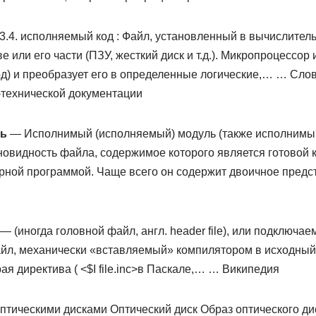
.4. исполняемый код : Файл, установленный в вычислител
е или его части (ПЗУ, жесткий диск и т.д.). Микропроцессор
д) и преобразует его в определенные логические,… … Сло
технической документации
ь
— Исполнимый (исполняемый) модуль (также исполнимый
разновидность файла, содержимое которого является готовой
рной программой. Чаще всего он содержит двоичное пред
— (иногда головной файл, англ. header file), или подключа
л, механически «вставляемый» компилятором в исходный те
ая директива ( <$I file.inc>в Паскале,… … Википедия
птическими дисками Оптический диск Образ оптического дис