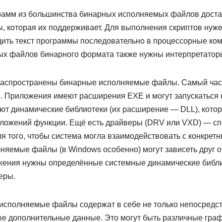
амм из большинства бинарных исполняемых файлов доста
, которая их поддерживает. Для выполнения скриптов нуже
дить текст программы последовательно в процессорные ком
х файлов бинарного формата также нужны интерпретатор
распространены бинарные исполняемые файлы. Самый час
. Приложения имеют расширения EXE и могут запускаться 
ют динамические библиотеки (их расширение — DLL), котор
иложений функции. Ещё есть драйверы (DRV или VXD) — с
я того, чтобы система могла взаимодействовать с конкрет
няемые файлы (в Windows особенно) могут зависеть друг от
жения нужны определённые системные динамические библио
еры.
о исполняемые файлы содержат в себе не только непосредс
ые дополнительные данные. Это могут быть различные граф