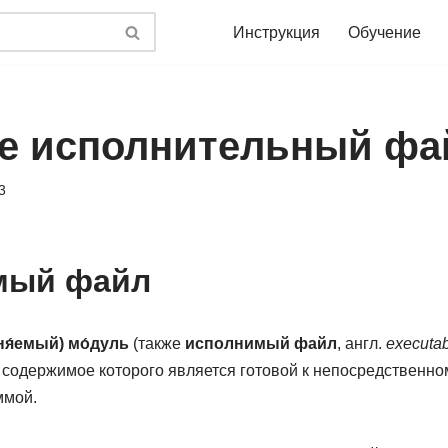
Инструкция
Обучение
ое исполнительный фа
3
мый файл
я́емый) мо́дуль
(также
исполнимый файл
, англ.
executabl
 содержимое которого является готовой к непосредственн
ммой.