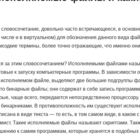
ловосочетание, довольно часто встречающееся, в основно
 числе и в виртуальном) для обозначения данного вида фа
моздкие термины, более точно отражающие, что именно они
тся за этим словосочетанием? Исполняемыми файлами наз
овые к запуску компьютерные программы. В зависимости от
 исполняемом файле, выделяют две большие подгруппы фа
то бинарные файлы; они содержат в себе запись программ
рые, чаще всего, передаются непосредственно процессору
бинарниками. В противоположность им существуют испол
исана в виде текста — то есть, в том самом виде, в каком с
мист. Такие исполняемые файлы называют скриптами. Такж
ошению к самим программам, которые хранятся в подобных