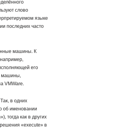
еделённого
льзуют слово
нтерпретируемом языке
ии последних часто
анные машины. К
 например,
 исполняющей его
ы машины,
на VMWare.
ак, в одних
ю об именовании
, тогда как в других
решения «execute» в