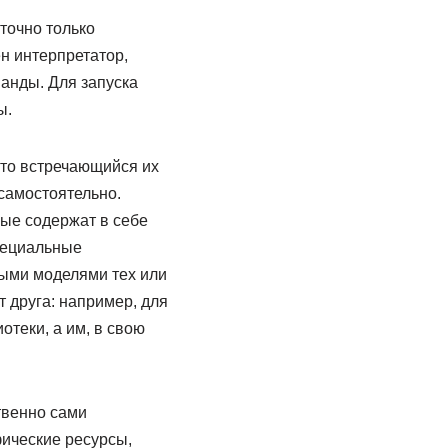
точно только
н интерпретатор,
анды. Для запуска
ы.
то встречающийся их
самостоятельно.
ые содержат в себе
пециальные
ными моделями тех или
 друга: например, для
теки, а им, в свою
твенно сами
ические ресурсы,