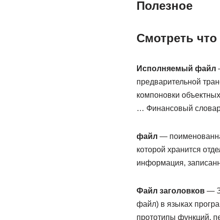
Полезное
Смотреть что
Исполняемый файл
—
предварительной тран
компоновки объектны
… Финансовый слова
файл
— поименованная
которой хранится отде
информация, записанн
Файл заголовков
— З
файл) в языках прогр
прототипы функций, п