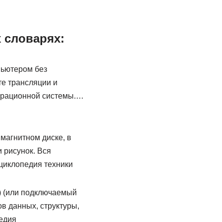
 словарях:
пьютером без
те трансляции и
ерационной системы.…
магнитном диске, в
 рисунок. Вся
циклопедия техники
e) (или подключаемый
в данных, структуры,
едия