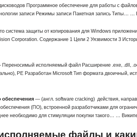
дисководов Программное обеспечение для работы с файл
хнологии записи Режимы записи Пакетная запись Типы… …
то система защиты от копирования для Windows приложений
sion Corporation. Содержание 1 Цели 2 Уязвимости 3 Истори
Переносимый исполняемый файл Расширение .exe, .dll, .ocx, .s
ально), PE Разработан Microsoft Тип формата двоичный, и
 обеспечения
— (англ. software cracking) действия, напр
обеспечения (ПО), встроенной разработчиками для огран
нее необходимо для стимуляции покупки такого… … Викип
 исполняемые файлы и каки