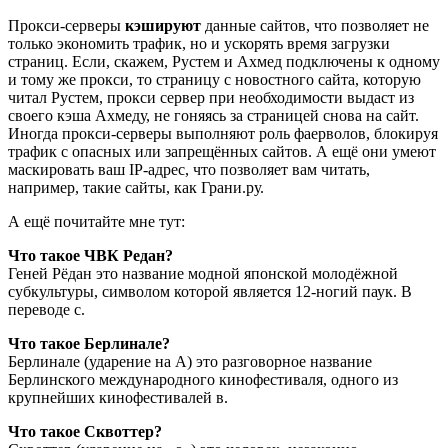
Прокси-серверы
кэшируют
данные сайтов, что позволяет не
только экономить трафик, но и ускорять время загрузки
страниц. Если, скажем, Рустем и Ахмед подключены к одному
и тому же прокси, то страницу с новостного сайта, которую
читал Рустем, прокси сервер при необходимости выдаст из
своего кэша Ахмеду, не гоняясь за страницей снова на сайт.
Иногда прокси-серверы выполняют роль фаерволов, блокируя
трафик с опасных или запрещённых сайтов. А ещё они умеют
маскировать ваш IP-адрес, что позволяет вам читать,
например, такие сайты, как Грани.ру.
А ещё почитайте мне тут:
Что такое ЧВК Редан?
Геней Рёдан это название модной японской молодёжной
субкультуры, символом которой является 12-ногий паук. В
переводе с.
Что такое Берлинале?
Берлинале (ударение на А) это разговорное название
Берлинского международного кинофестиваля, одного из
крупнейших кинофестивалей в.
Что такое Сквоттер?