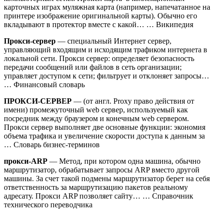
карточных играх муляжная карта (например, напечатанное на
принтере изображение оригинальной карты). Обычно его
вкладывают в протектор вместе с какой… … Википедия
Прокси-сервер
— специальный Интернет сервер,
управляющий входящим и исходящим трафиком интернета в
локальной сети. Прокси сервер: определяет безопасность
передачи сообщений или файлов в сеть организации;
управляет доступом к сети; фильтрует и отклоняет запросы…
… Финансовый словарь
ПРОКСИ-СЕРВЕР
— (от англ. Proxy право действия от
имени) промежуточный web сервер, используемый как
посредник между браузером и конечным web сервером.
Прокси сервер выполняет две основные функции: экономия
объема трафика и увеличение скорости доступа к данным за
… Словарь бизнес-терминов
прокси-ARP
— Метод, при котором одна машина, обычно
маршрутизатор, обрабатывает запросы ARP вместо другой
машины. За счет такой подмены маршрутизатор берет на себя
ответственность за маршрутизацию пакетов реальному
адресату. Прокси ARP позволяет сайту… … Справочник
технического переводчика