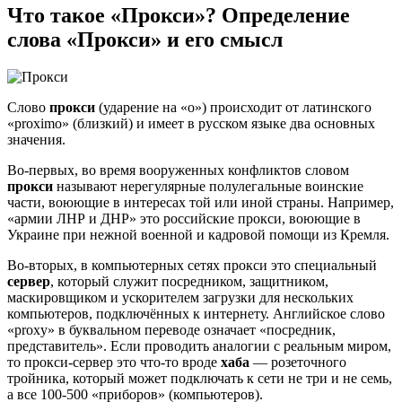
Что такое «Прокси»? Определение
слова «Прокси» и его смысл
Слово
прокси
(ударение на «о») происходит от латинского
«proximo» (близкий) и имеет в русском языке два основных
значения.
Во-первых, во время вооруженных конфликтов словом
прокси
называют нерегулярные полулегальные воинские
части, воюющие в интересах той или иной страны. Например,
«армии ЛНР и ДНР» это российские прокси, воюющие в
Украине при нежной военной и кадровой помощи из Кремля.
Во-вторых, в компьютерных сетях прокси это специальный
сервер
, который служит посредником, защитником,
маскировщиком и ускорителем загрузки для нескольких
компьютеров, подключённых к интернету. Английское слово
«proxy» в буквальном переводе означает «посредник,
представитель». Если проводить аналогии с реальным миром,
то прокси-сервер это что-то вроде
хаба
— розеточного
тройника, который может подключать к сети не три и не семь,
а все 100-500 «приборов» (компьютеров).