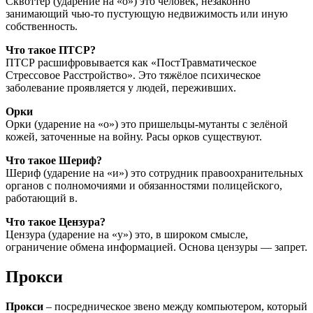
Сквоттер (ударение на «о») это человек, незаконно
занимающий чью-то пустующую недвижимость или иную
собственность.
Что такое ПТСР?
ПТСР расшифровывается как «ПостТравматическое
Стрессовое Расстройство». Это тяжёлое психическое
заболевание проявляется у людей, переживших.
Орки
Орки (ударение на «о») это пришельцы-мутанты с зелёной
кожей, заточенные на войну. Расы орков существуют.
Что такое Шериф?
Шериф (ударение на «и») это сотрудник правоохранительных
органов с полномочиями и обязанностями полицейского,
работающий в.
Что такое Цензура?
Цензура (ударение на «у») это, в широком смысле,
ограничение обмена информацией. Основа цензуры — запрет.
Прокси
Прокси
– посредническое звено между компьютером, который