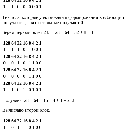
128
64
32
16
8
4
2
1
1
1
0
0
0
0
0
1
Те числа, которые участвовали в формировании комбинации
получают 1, а все остальные получают 0.
Берем первый октет 233. 128 + 64 + 32 + 8 + 1.
128
64
32
16
8
4
2
1
1
1
1
0
1
0
0
1
128
64
32
16
8
4
2
1
0
0
1
0
1
1
0
0
128
64
32
16
8
4
2
1
0
0
0
0
1
1
0
0
128
64
32
16
8
4
2
1
1
1
0
1
0
1
0
1
Получаю 128 + 64 + 16 + 4 + 1 = 213.
Вычисляю второй блок.
128
64
32
16
8
4
2
1
1
0
1
1
0
1
0
0