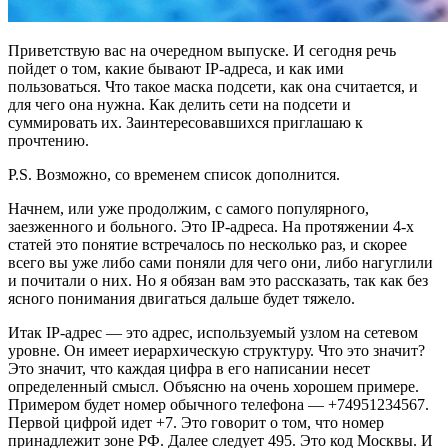
Приветствую вас на очередном выпуске. И сегодня речь
пойдет о том, какие бывают IP-адреса, и как ими
пользоваться. Что такое маска подсети, как она считается, и
для чего она нужна. Как делить сети на подсети и
суммировать их. Заинтересовавшихся приглашаю к
прочтению.
P.S. Возможно, со временем список дополнится.
Начнем, или уже продолжим, с самого популярного,
заезженного и больного. Это IP-адреса. На протяжении 4-х
статей это понятие встречалось по несколько раз, и скорее
всего вы уже либо сами поняли для чего они, либо нагуглили
и почитали о них. Но я обязан вам это рассказать, так как без
ясного понимания двигаться дальше будет тяжело.
Итак IP-адрес — это адрес, используемый узлом на сетевом
уровне. Он имеет иерархическую структуру. Что это значит?
Это значит, что каждая цифра в его написании несет
определенный смысл. Объясню на очень хорошем примере.
Примером будет номер обычного телефона — +74951234567.
Первой цифрой идет +7. Это говорит о том, что номер
принадлежит зоне РФ. Далее следует 495. Это код Москвы. И