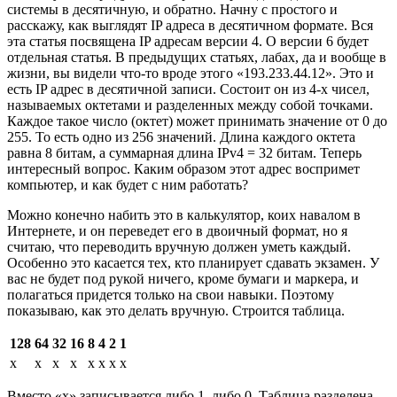
системы в десятичную, и обратно. Начну с простого и
расскажу, как выглядят IP адреса в десятичном формате. Вся
эта статья посвящена IP адресам версии 4. О версии 6 будет
отдельная статья. В предыдущих статьях, лабах, да и вообще в
жизни, вы видели что-то вроде этого «193.233.44.12». Это и
есть IP адрес в десятичной записи. Состоит он из 4-х чисел,
называемых октетами и разделенных между собой точками.
Каждое такое число (октет) может принимать значение от 0 до
255. То есть одно из 256 значений. Длина каждого октета
равна 8 битам, а суммарная длина IPv4 = 32 битам. Теперь
интересный вопрос. Каким образом этот адрес воспримет
компьютер, и как будет с ним работать?
Можно конечно набить это в калькулятор, коих навалом в
Интернете, и он переведет его в двоичный формат, но я
считаю, что переводить вручную должен уметь каждый.
Особенно это касается тех, кто планирует сдавать экзамен. У
вас не будет под рукой ничего, кроме бумаги и маркера, и
полагаться придется только на свои навыки. Поэтому
показываю, как это делать вручную. Строится таблица.
128
64
32
16
8
4
2
1
x
x
x
x
x
x
x
x
Вместо «x» записывается либо 1, либо 0. Таблица разделена