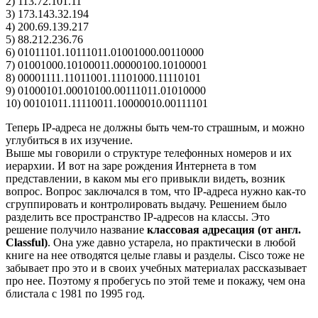
2) 113.72.101.11
3) 173.143.32.194
4) 200.69.139.217
5) 88.212.236.76
6) 01011101.10111011.01001000.00110000
7) 01001000.10100011.00000100.10100001
8) 00001111.11011001.11101000.11110101
9) 01000101.00010100.00111011.01010000
10) 00101011.11110011.10000010.00111101
Теперь IP-адреса не должны быть чем-то страшным, и можно
углубиться в их изучение.
Выше мы говорили о структуре телефонных номеров и их
иерархии. И вот на заре рождения Интернета в том
представлении, в каком мы его привыкли видеть, возник
вопрос. Вопрос заключался в том, что IP-адреса нужно как-то
сгруппировать и контролировать выдачу. Решением было
разделить все пространство IP-адресов на классы. Это
решение получило название
классовая адресация (от англ.
Classful)
. Она уже давно устарела, но практически в любой
книге на нее отводятся целые главы и разделы. Cisco тоже не
забывает про это и в своих учебных материалах рассказывает
про нее. Поэтому я пробегусь по этой теме и покажу, чем она
блистала с 1981 по 1995 год.