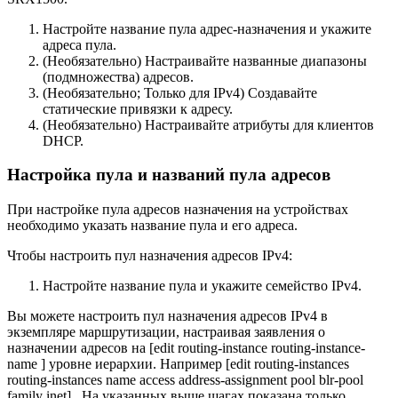
Настройте название пула адрес-назначения и укажите
адреса пула.
(Необязательно) Настраивайте названные диапазоны
(подмножества) адресов.
(Необязательно; Только для IPv4) Создавайте
статические привязки к адресу.
(Необязательно) Настраивайте атрибуты для клиентов
DHCP.
Настройка пула и названий пула адресов
При настройке пула адресов назначения на устройствах
необходимо указать название пула и его адреса.
Чтобы настроить пул назначения адресов IPv4:
Настройте название пула и укажите семейство IPv4.
Вы можете настроить пул назначения адресов IPv4 в
экземпляре маршрутизации, настраивая заявления о
назначении адресов на [edit routing-instance routing-instance-
name ] уровне иерархии. Например [edit routing-instances
routing-instances name access address-assignment pool blr-pool
family inet] . На указанных выше шагах показана только