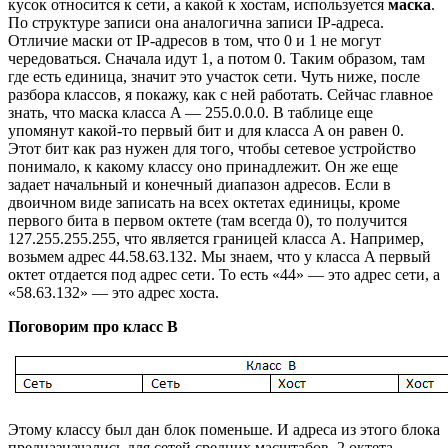
кусок относится к сети, а какой к хостам, используется
маска
.
По структуре записи она аналогична записи IP-адреса.
Отличие маски от IP-адресов в том, что 0 и 1 не могут
чередоваться. Сначала идут 1, а потом 0. Таким образом, там
где есть единица, значит это участок сети. Чуть ниже, после
разбора классов, я покажу, как с ней работать. Сейчас главное
знать, что маска класса A — 255.0.0.0. В таблице еще
упомянут какой-то первый бит и для класса A он равен 0.
Этот бит как раз нужен для того, чтобы сетевое устройство
понимало, к какому классу оно принадлежит. Он же еще
задает начальный и конечный диапазон адресов. Если в
двоичном виде записать на всех октетах единицы, кроме
первого бита в первом октете (там всегда 0), то получится
127.255.255.255, что является границей класса A. Например,
возьмем адрес 44.58.63.132. Мы знаем, что у класса A первый
октет отдается под адрес сети. То есть «44» — это адрес сети, а
«58.63.132» — это адрес хоста.
Поговорим про класс B
Этому классу был дан блок поменьше. И адреса из этого блока
предназначались для сетей средних масштабов. 2 октета