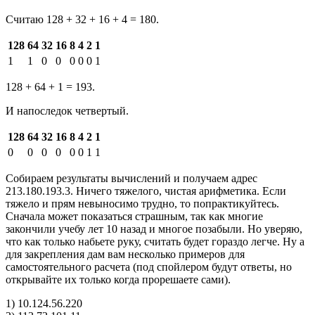
Считаю 128 + 32 + 16 + 4 = 180.
128
64
32
16
8
4
2
1
1
1
0
0
0
0
0
1
128 + 64 + 1 = 193.
И напоследок четвертый.
128
64
32
16
8
4
2
1
0
0
0
0
0
0
1
1
Собираем результаты вычислений и получаем адрес
213.180.193.3. Ничего тяжелого, чистая арифметика. Если
тяжело и прям невыносимо трудно, то попрактикуйтесь.
Сначала может показаться страшным, так как многие
закончили учебу лет 10 назад и многое позабыли. Но уверяю,
что как только набьете руку, считать будет гораздо легче. Ну а
для закрепления дам вам несколько примеров для
самостоятельного расчета (под спойлером будут ответы, но
открывайте их только когда прорешаете сами).
1) 10.124.56.220