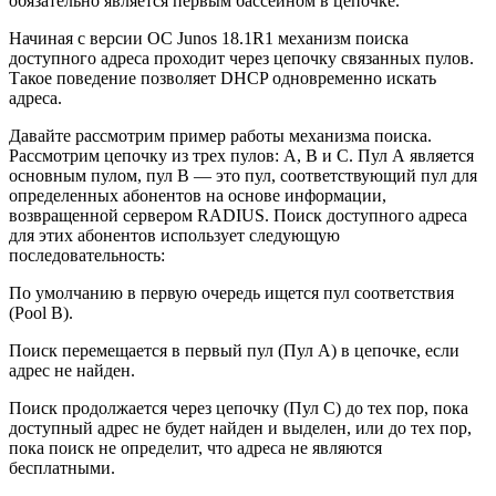
обязательно является первым бассейном в цепочке.
Начиная с версии ОС Junos 18.1R1 механизм поиска
доступного адреса проходит через цепочку связанных пулов.
Такое поведение позволяет DHCP одновременно искать
адреса.
Давайте рассмотрим пример работы механизма поиска.
Рассмотрим цепочку из трех пулов: А, B и C. Пул А является
основным пулом, пул B — это пул, соответствующий пул для
определенных абонентов на основе информации,
возвращенной сервером RADIUS. Поиск доступного адреса
для этих абонентов использует следующую
последовательность:
По умолчанию в первую очередь ищется пул соответствия
(Pool B).
Поиск перемещается в первый пул (Пул А) в цепочке, если
адрес не найден.
Поиск продолжается через цепочку (Пул С) до тех пор, пока
доступный адрес не будет найден и выделен, или до тех пор,
пока поиск не определит, что адреса не являются
бесплатными.