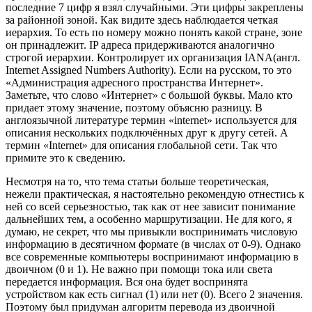
последние 7 цифр я взял случайными. Эти цифры закреплены
за районной зоной. Как видите здесь наблюдается четкая
иерархия. То есть по номеру можно понять какой стране, зоне
он принадлежит. IP адреса придерживаются аналогично
строгой иерархии. Контролирует их организация IANA(англ.
Internet Assigned Numbers Authority). Если на русском, то это
«Администрация адресного пространства Интернет».
Заметьте, что слово «Интернет» с большой буквы. Мало кто
придает этому значение, поэтому объясню разницу. В
англоязычной литературе термин «internet» используется для
описания нескольких подключённых друг к другу сетей. А
термин «Internet» для описания глобальной сети. Так что
примите это к сведению.
Несмотря на то, что тема статьи больше теоретическая,
нежели практическая, я настоятельно рекомендую отнестись к
ней со всей серьезностью, так как от нее зависит понимание
дальнейших тем, а особенно маршрутизации. Не для кого, я
думаю, не секрет, что мы привыкли воспринимать числовую
информацию в десятичном формате (в числах от 0-9). Однако
все современные компьютеры воспринимают информацию в
двоичном (0 и 1). Не важно при помощи тока или света
передается информация. Вся она будет воспринята
устройством как есть сигнал (1) или нет (0). Всего 2 значения.
Поэтому был придуман алгоритм перевода из двоичной