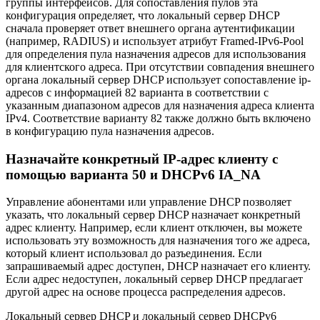
группы интерфейсов. Для сопоставления пулов эта
конфигурация определяет, что локальный сервер DHCP
сначала проверяет ответ внешнего органа аутентификации
(например, RADIUS) и использует атрибут Framed-IPv6-Pool
для определения пула назначения адресов для использования
для клиентского адреса. При отсутствии совпадения внешнего
органа локальный сервер DHCP использует сопоставление ip-
адресов с информацией 82 варианта в соответствии с
указанным диапазоном адресов для назначения адреса клиента
IPv4. Соответствие варианту 82 также должно быть включено
в конфигурацию пула назначения адресов.
Назначайте конкретный IP-адрес клиенту с
помощью варианта 50 и DHCPv6 IA_NA
Управление абонентами или управление DHCP позволяет
указать, что локальный сервер DHCP назначает конкретный
адрес клиенту. Например, если клиент отключен, вы можете
использовать эту возможность для назначения того же адреса,
который клиент использовал до разъединения. Если
запрашиваемый адрес доступен, DHCP назначает его клиенту.
Если адрес недоступен, локальный сервер DHCP предлагает
другой адрес на основе процесса распределения адресов.
Локальный сервер DHCP и локальный сервер DHCPv6