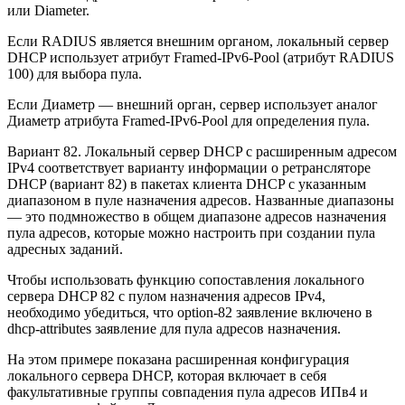
или Diameter.
Если RADIUS является внешним органом, локальный сервер
DHCP использует атрибут Framed-IPv6-Pool (атрибут RADIUS
100) для выбора пула.
Если Диаметр — внешний орган, сервер использует аналог
Диаметр атрибута Framed-IPv6-Pool для определения пула.
Вариант 82. Локальный сервер DHCP с расширенным адресом
IPv4 соответствует варианту информации о ретрансляторе
DHCP (вариант 82) в пакетах клиента DHCP с указанным
диапазоном в пуле назначения адресов. Названные диапазоны
— это подмножество в общем диапазоне адресов назначения
пула адресов, которые можно настроить при создании пула
адресных заданий.
Чтобы использовать функцию сопоставления локального
сервера DHCP 82 с пулом назначения адресов IPv4,
необходимо убедиться, что option-82 заявление включено в
dhcp-attributes заявление для пула адресов назначения.
На этом примере показана расширенная конфигурация
локального сервера DHCP, которая включает в себя
факультативные группы совпадения пула адресов ИПв4 и