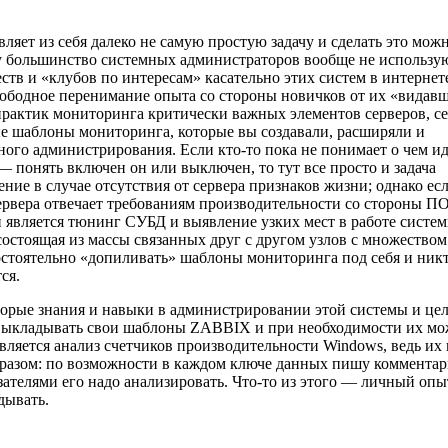
ляет из себя далеко не самую простую задачу и сделать это мож
ку большинство системных администраторов вообще не использу
тв и «клубов по интересам» касательно этих систем в интернет
свободное перенимание опыта со стороны новичков от их «видав
практик мониторинга критически важных элементов серверов, с
ые шаблоны мониторинга, которые вы создавали, расширяли и
ого администрирования. Если кто-то пока не понимает о чем ид
— понять включен он или выключен, то тут все просто и задача
ние в случае отсутствия от сервера признаков жизни; однако ес
ервера отвечает требованиям производительности со стороны ПО
й является тюнинг СУБД и выявление узких мест в работе систем
остоящая из массы связанных друг с другом узлов с множеством
мостоятельно «допиливать» шаблоны мониторинга под себя и никт
ся.
торые знания и навыки в администрировании этой системы и це
у выкладывать свои шаблоны ZABBIX и при необходимости их м
вляется анализ счетчиков производительности Windows, ведь их
образом: по возможности в каждом ключе данных пишу коммента
ателями его надо анализировать. Что-то из этого — личный опыт
дывать.