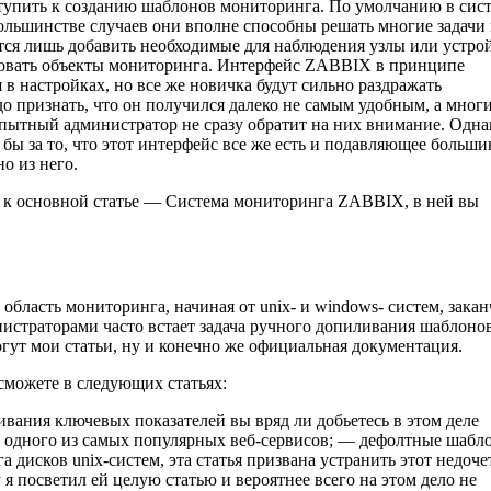
тупить к созданию шаблонов мониторинга. По умолчанию в сис
ольшинстве случаев они вполне способны решать многие задачи
ся лишь добавить необходимые для наблюдения узлы или устрой
ровать объекты мониторинга. Интерфейс ZABBIX в принципе
 в настройках, но все же новичка будут сильно раздражать
о признать, что он получился далеко не самым удобным, а мног
пытный администратор не сразу обратит на них внимание. Одна
 бы за то, что этот интерфейс все же есть и подавляющее больши
о из него.
 к основной статье — Система мониторинга ZABBIX, в ней вы
асть мониторинга, начиная от unix- и windows- систем, закан
истраторами часто встает задача ручного допиливания шаблонов
огут мои статьи, ну и конечно же официальная документация.
можете в следующих статьях:
вания ключевых показателей вы вряд ли добьетесь в этом деле
ей одного из самых популярных веб-сервисов; — дефолтные шабл
дисков unix-систем, эта статья призвана устранить этот недоче
я посветил ей целую статью и вероятнее всего на этом дело не