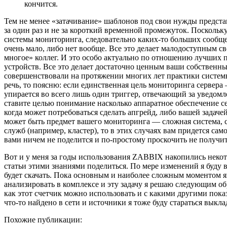
кончится.
Тем не менее «затачивание» шаблонов под свои нужды представ
за один раз и не за короткий временной промежуток. Посколь
системы мониторинга, следовательно каких-то больших сообщес
очень мало, либо нет вообще. Все это делает малодоступным 
многое» коллег. И это особо актуально по отношению лучших 
устройств. Все это делает достаточно ценным ваши собственн
совершенствовали на протяжении многих лет практики системн
речь, то поясню: если единственная цель мониторинга сервера 
упирается во всего лишь один триггер, отвечающий за уведомле
ставите целью понимание насколько аппаратное обеспечение с
когда может потребоваться сделать апгрейд, либо вашей задаче
может быть предмет вашего мониторинга — сложная система, с
служб (например, кластер), то в этих случаях вам придется са
вами ничем не поделится и по-простому проскочить не получит
Вот и у меня за годы использования ZABBIX накопились неко
статьи этими знаниями поделиться. По мере изменений я буд
будет скачать. Пока основным и наиболее сложным моментом я
анализировать в комплексе и эту задачу я решаю следующим 
как этот счетчик можно использовать и с какими другими показ
что-то найдено в сети и источники я тоже буду стараться выкла
Похожие публикации: