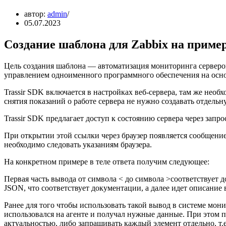
автор:
admin
05.07.2023
Создание шаблона для Zabbix на приме
Цель создания шаблона — автоматизация мониторинга серверов
управлением одноименного программного обеспечения на основ
Trassir SDK включается в настройках веб-сервера, там же необ
снятия показаний о работе сервера не нужно создавать отдельн
Trassir SDK предлагает доступ к состоянию сервера через запро
При открытии этой ссылки через браузер появляется сообщение
необходимо следовать указаниям браузера.
На конкретном примере в теле ответа получим следующее:
Первая часть вывода от символа < до символа >соответствует
JSON, что соответствует документации, а далее идет описание 
Ранее для того чтобы использовать такой вывод в системе мон
использовался на агенте и получал нужные данные. При этом п
актуальностью, либо запрашивать каждый элемент отдельно, т.е.