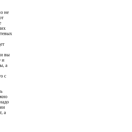
но не
ют
е
ших
етевых
ет
ли вы
 и
ы, а
о с
ль
ожно
 надо
рии
, а