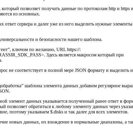
 который позволяет получать данные по протоколам http и https 
ляются из основных.
ых ответ сервера и далее уже из него выделить нужные элементы
универсальности и безопасности нашего шаблона.
нт”, ключом по желанию, URL https://
:
$TRASSIR_SDK_PASS>. Здесь
является макросом который при
а.
рос не соответствует в полной мере JSON формату и выделить и
добработка” шаблона элемента данных добавим регулярное выр
JSON.
вной элемент данных указывается полученный ранее ответ в фор
ый позволяет обратиться к любому элементу данных через указа
е, поэтому указываем $.disks и так далее для всех элементов.
личие новых данных, их вхождение в нормальные диапазоны, а т