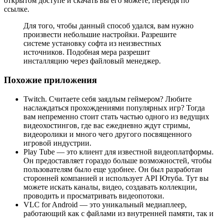
открытом доступе и скачать вы его можете, перейдя по
ссылке.
Для того, чтобы данный способ удался, вам нужно
произвести небольшие настройки. Разрешите
системе установку софта из неизвестных
источников. Подобная мера разрешит
инсталляцию через файловый менеджер.
Похожие приложения
Twitch. Считаете себя заядлым геймером? Любите
наслаждаться прохождениями популярных игр? Тогда
вам непременно стоит стать частью одного из ведущих
видеохостингов, где вас ежедневно ждут стримы,
видеоролики и много чего другого посвященного
игровой индустрии.
Play Tube — это клиент для известной видеоплатформы.
Он предоставляет гораздо больше возможностей, чтобы
пользователям было еще удобнее. Он был разработан
сторонней компанией и использует API Ютуба. Тут вы
можете искать каналы, видео, создавать коллекции,
проводить и просматривать видеопотоки.
VLC for Android — это уникальный медиаплеер,
работающий как с файлами из внутренней памяти, так и