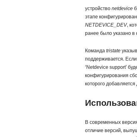
устройство
netdevice
б
этапе конфигурирован
NETDEVICE_DEV
, ко
ранее было указано в
Команда
tristate
указыв
поддерживается. Если 
‘Netdevice support’ б
конфигурирования сбо
которого добавляется 
Использова
В современных версия
отличие версий, выпу