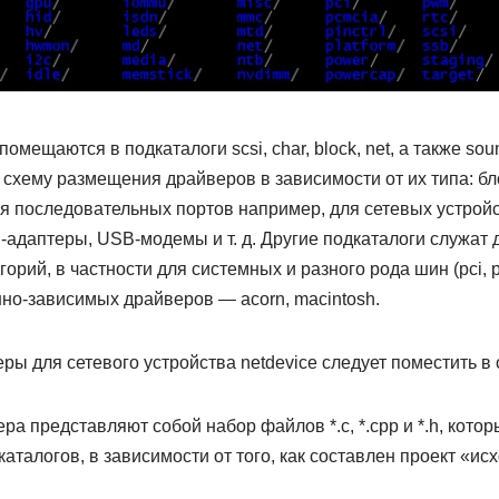
мещаются в подкаталоги scsi, char, block, net, а также sou
 схему размещения драйверов в зависимости от их типа: б
я последовательных портов например, для сетевых устройст
адаптеры, USB-модемы и т. д. Другие подкаталоги служат
орий, в частности для системных и разного рода шин (pci, pci
но-зависимых драйверов — acorn, macintosh.
ры для сетевого устройства netdevice следует поместить в
а представляют собой набор файлов *.c, *.cpp и *.h, котор
аталогов, в зависимости от того, как составлен проект «ис