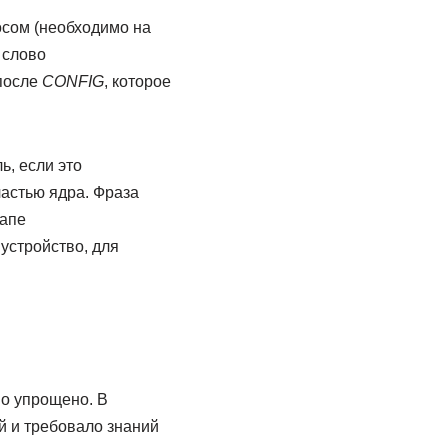
сом (необходимо на
 слово
 после
CONFIG
, которое
ь, если это
частью ядра. Фраза
тапе
устройство, для
о упрощено. В
й и требовало знаний