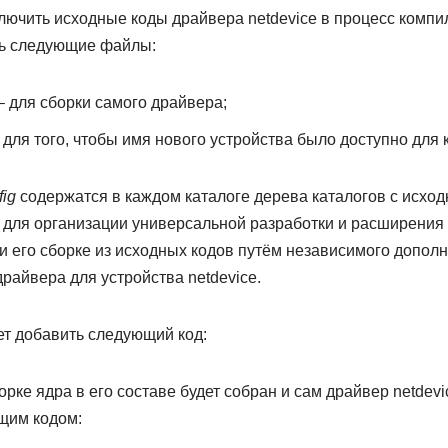
ючить исходные коды драйвера netdevice в процесс компил
ть следующие файлы:
e – для сборки самого драйвера;
g – для того, чтобы имя нового устройства было доступно дл
fig
содержатся в каждом каталоге дерева каталогов с исхо
о для организации универсальной разработки и расширения
и его сборке из исходных кодов путём независимого допол
райвера для устройства netdevice.
т добавить следующий код:
орке ядра в его составе будет собран и сам драйвер netdev
щим кодом: