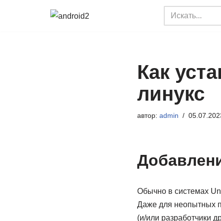
Перейти
к
содержимому
Как уста
линукс
автор:
admin
05.07.202
Добавлени
Обычно в системах Uni
Даже для неопытных по
(и/или разработчики д