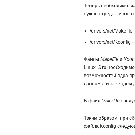
Теперь необходимо вкл
нужно отредактирова
/drivers/net/Makefil
/drivers/net/Kconfi
Файлы
Makefile
и
Kcon
Linux. Это необходим
возможностей ядра пр
данном случае кодом д
В файл
Makefile
следуе
Таким образом, при сб
файла Kconfig следую