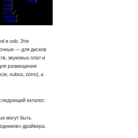
nd и usb. Эти
лочные — для дисков
в, звуковых плат и
 для размещения
e, nubus, zorro), а
 следующий каталог:
ые могут быть
ходников» драйвера.