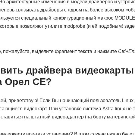
Но архитектурные изменения в модели драйверов и устрой
 теперь связывать драйверы с ядром на более высоком «о
спользуется специальный конфигурационный макрос MODU
 которые позволяют утилите modprobe (и ей подобным) зад
, пожалуйста, выделите фрагмент текста и нажмите
Ctrl+En
овить драйвера видеокарты 
ra Орел CE?
сей, приветствую! Если Вы начинающий пользователь Linux,
асающиеся видеокарт. При установке система Astra linux не 
ставиться на штатный видеоадаптер (на борту материнской
видеокарту все-таки установим? В этом случае нужно будет