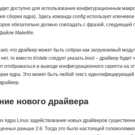
удет доступно для использования конфигурационным макро
ия сборки ядра). Здесь команда
config
использует ключевое
торое обязательно должно совпадать с фразой, следующей
 файле
Makefile
.
ает, что драйвер может быть собран как загружаемый модул
нет, то вместо
tristate
следует указать
bool
– драйвер будет 
удет отображаться в выводе конфигурационного скрипта на э
рки ядра. Это может быть любой текст, идентифицирующий 
драйвер.
ние нового драйвера
х ядра Linux задействование новых драйверов существенн
щенных раньше 2.6. Тогда это было настоящей головоломко