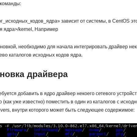
команды:
г_исходных_кодов_ядра» зависит от системы, в CentOS эт
ия ядра>/kernel, Например
ановкой, необходимо для начала интегрировать драйвер нек
ево каталогов исходных кодов ядра.
ановка драйвера
ебуется добавить в ядро драйвер некоего сетевого устройст
о (как уже известно) поместить в один из каталогов с исход
ivers, внутри которого может быть следующее содержимое: