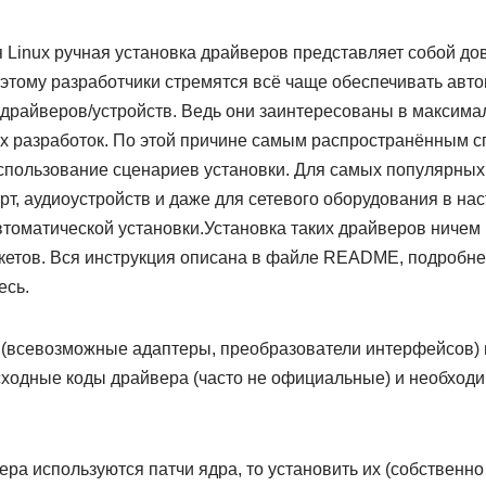
я Linux ручная установка драйверов представляет собой д
оэтому разработчики стремятся всё чаще обеспечивать авт
х драйверов/устройств. Ведь они заинтересованы в максим
х разработок. По этой причине самым распространённым с
спользование сценариев установки. Для самых популярных 
т, аудиоустройств и даже для сетевого оборудования в на
томатической установки.Установка таких драйверов ничем 
кетов. Вся инструкция описана в файле README, подробнее
есь.
 (всевозможные адаптеры, преобразователи интерфейсов) и
сходные коды драйвера (часто не официальные) и необходи
ера используются патчи ядра, то установить их (собственн