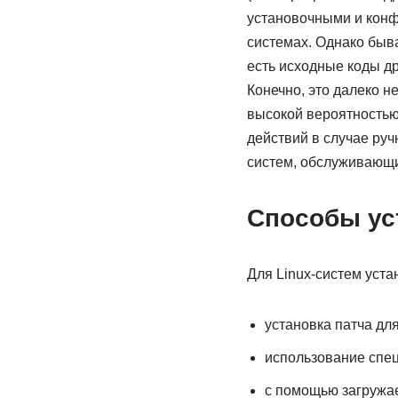
установочными и конф
системах. Однако быва
есть исходные коды д
Конечно, это далеко н
высокой вероятностью.
действий в случае ру
систем, обслуживающих
Способы ус
Для Linux-систем уст
установка патча дл
использование спец
с помощью загружа