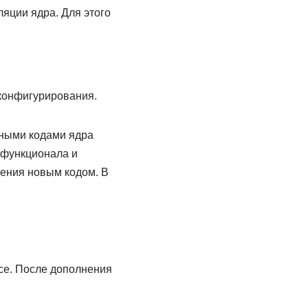
яции ядра. Для этого
я конфигурирования.
дными кодами ядра
 функционала и
нения новым кодом. В
ice. После дополнения