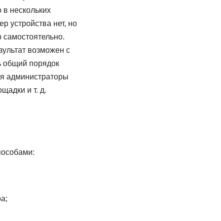
 в нескольких
р устройства нет, но
р самостоятельно.
зультат возможен с
ть общий порядок
тся администраторы
адки и т. д.
пособами:
а;