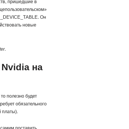
ств, пришедшие в
бщепользовательском»
LE_DEVICE_TABLE. Он
ействовать новые
ter
.
Nvidia на
 то полезно будет
требует обязательного
 платы).
 самим поставить