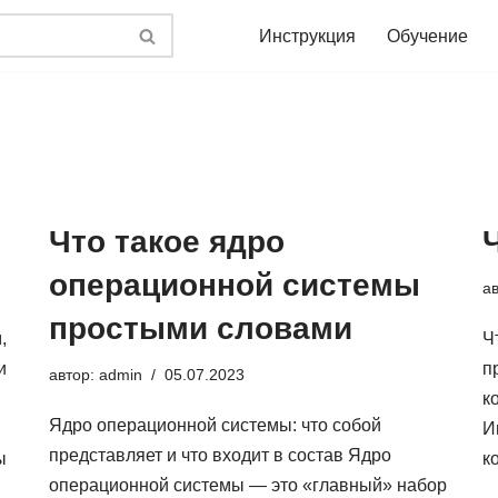
Инструкция
Обучение
Что такое ядро
операционной системы
а
простыми словами
,
Ч
и
п
автор:
admin
05.07.2023
к
Ядро операционной системы: что собой
И
представляет и что входит в состав Ядро
ы
к
операционной системы — это «главный» набор