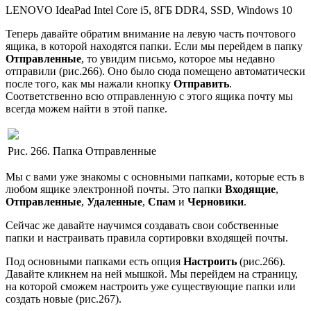
LENOVO IdeaPad Intel Core i5, 8ГБ DDR4, SSD, Windows 10
Теперь давайте обратим внимание на левую часть почтового
ящика, в которой находятся папки. Если мы перейдем в папку
Отправленные
, то увидим письмо, которое мы недавно
отправили (рис.266). Оно было сюда помещено автоматически
после того, как мы нажали кнопку
Отправить
.
Соответственно всю отправленную с этого ящика почту мы
всегда можем найти в этой папке.
Рис. 266. Папка Отправленные
Мы с вами уже знакомы с основными папками, которые есть в
любом ящике электронной почты. Это папки
Входящие
,
Отправленные
,
Удаленные
,
Спам
и
Черновики
.
Сейчас же давайте научимся создавать свои собственные
папки и настраивать правила сортировки входящей почты.
Под основными папками есть опция
Настроить
(рис.266).
Давайте кликнем на ней мышкой. Мы перейдем на страницу,
на которой сможем настроить уже существующие папки или
создать новые (рис.267).