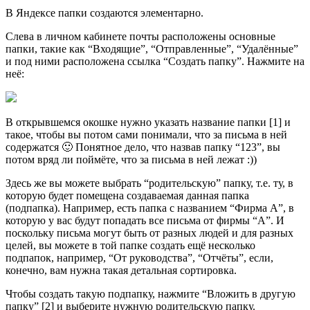
В Яндексе папки создаются элементарно.
Слева в личном кабинете почты расположены основные
папки, такие как “Входящие”, “Отправленные”, “Удалённые”
и под ними расположена ссылка “Создать папку”. Нажмите на
неё:
В открывшемся окошке нужно указать название папки [1] и
такое, чтобы вы потом сами понимали, что за письма в ней
содержатся 🙂 Понятное дело, что назвав папку “123”, вы
потом вряд ли поймёте, что за письма в ней лежат :))
Здесь же вы можете выбрать “родительскую” папку, т.е. ту, в
которую будет помещена создаваемая данная папка
(подпапка). Например, есть папка с названием “Фирма А”, в
которую у вас будут попадать все письма от фирмы “А”. И
поскольку письма могут быть от разных людей и для разных
целей, вы можете в той папке создать ещё несколько
подпапок, например, “От руководства”, “Отчёты”, если,
конечно, вам нужна такая детальная сортировка.
Чтобы создать такую подпапку, нажмите “Вложить в другую
папку” [2] и выберите нужную родительскую папку.