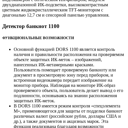
двухдиапазонной ИК-подсветки, высококонтрастным
цветным жидкокристаллическим TFT-монитором с
диагональю 12,7 см и сенсорной панелью управления.
Детектор банкнот 1100
ФУНКЦИОНАЛЬНЫЕ ВОЗМОЖНОСТИ
Основной функцией DORS 1100 является контроль
наличия и правильности расположения на проверяемом
объекте защитных ИК-меток – изображений,
нанесенных ИК-метамерными красками.
Пользователь помещает проверяемую банкноту или
документ в просмотровую зону перед прибором, и
встроенная видеокамера передает изображение на
монитор прибора. Наблюдая на мониторе ИК-образ
проверяемого объекта, пользователь делает вывод о его
подлинности, основываясь на знании расположения
защитных ИК-меток.
В DORS 1100 имеется режим контроля «спецэлемента
М», применяющегося для защиты от подделки банкнот
различных валют (российские рубли, доллары США и
др.), а также документов и акцизных марок. Эта
функция реализована благодаря возможности