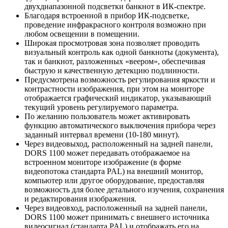
двухдиапазонной подсветки банкнот в ИК-спектре.
Благодаря встроенной в прибор ИК-подсветке,
проведение инфракрасного контроля возможно при
любом освещении в помещении.
Широкая просмотровая зона позволяет проводить
визуальный контроль как одной банкноты (документа),
так и банкнот, разложенных «веером», обеспечивая
быструю и качественную детекцию подлинности.
Предусмотрена возможность регулирования яркости и
контрастности изображения, при этом на мониторе
отображается графический индикатор, указывающий
текущий уровень регулируемого параметра.
По желанию пользователь может активировать
функцию автоматического выключения прибора через
заданный интервал времени (10-180 минут).
Через видеовыход, расположенный на задней панели,
DORS 1100 может передавать отображаемое на
встроенном мониторе изображение (в форме
видеопотока стандарта PAL) на внешний монитор,
компьютер или другое оборудование, предоставляя
возможность для более детального изучения, сохранения
и редактирования изображения.
Через видеовход, расположенный на задней панели,
DORS 1100 может принимать с внешнего источника
видеосигнал (стандарта PAL) и отображать его на