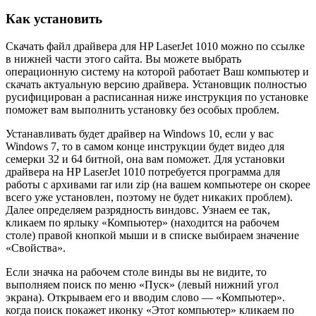
Как установить
Скачать файл драйвера для HP LaserJet 1010 можно по ссылке
в нижней части этого сайта. Вы можете выбрать
операционную систему на которой работает Ваш компьютер и
скачать актуальную версию драйвера. Установщик полностью
русифицирован а расписанная ниже инструкция по установке
поможет вам выполнить установку без особых проблем.
Устанавливать будет драйвер на Windows 10, если у вас
Windows 7, то в самом конце инструкции будет видео для
семерки 32 и 64 битной, она вам поможет. Для установки
драйвера на HP LaserJet 1010 потребуется программа для
работы с архивами rar или zip (на вашем компьютере он скорее
всего уже установлен, поэтому не будет никаких проблем).
Далее определяем разрядность виндовс. Узнаем ее так,
кликаем по ярлыку «Компьютер» (находится на рабочем
столе) правой кнопкой мыши и в списке выбираем значение
«Свойства».
Если значка на рабочем столе винды вы не видите, то
выполняем поиск по меню «Пуск» (левый нижний угол
экрана). Открываем его и вводим слово — «Компьютер».
когда поиск покажет иконку «Этот компьютер» кликаем по