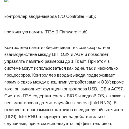
контроллер ввода-вывода (I/O Controller Hub);
постоянную память (ПЗУ  Firmware Hub).
Контроллер памяти обеспечивает высокоскоростное
взаимодей­ствие между ЦП, ОЗУ и AGP и позволяет
управлять памятью разме­ром до 1 Гбайт. При этом в
системе могут использоваться как один, так и несколько
процессоров. Контроллер ввода-вывода поддержи­вает
прямую связь между внешними устройствами и ОЗУ; кроме
того, он выполняет функции контроллера USB, IDE и АС’97.
Сис­тема ПЗУ содержит схемы BIOS и видеоBIOS, а также в
нее вмон­тирован датчик случайных чисел (Intel RNG). В
отличие от про­граммных датчиков псевдослучайных чисел
(ПСЧ), Intel RNG гене­рирует числа действительно
случайные, при этом используется эффект теплового