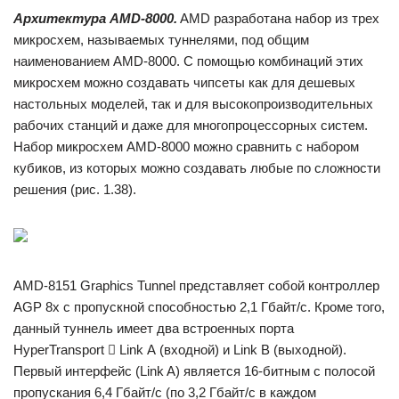
Архитектура
AMD
-8000.
AMD разработана набор из трех
мик­росхем, называемых туннелями, под общим
наименованием AMD-8000. С помощью комбинаций этих
микросхем можно созда­вать чипсеты как для дешевых
настольных моделей, так и для высо­копроизводительных
рабочих станций и даже для многопроцессор­ных систем.
Набор микросхем AMD-8000 можно сравнить с набо­ром
кубиков, из которых можно создавать любые по сложности
решения (рис. 1.38).
AMD-8151 Graphics Tunnel представляет собой кон­троллер
AGP 8х с пропускной способностью 2,1 Гбайт/с. Кроме того,
данный туннель имеет два встроенных порта
HyperTransport  Link А (входной) и Link В (выходной).
Первый интерфейс (Link A) является 16-битным с полосой
пропускания 6,4 Гбайт/с (по 3,2 Гбайт/с в каждом