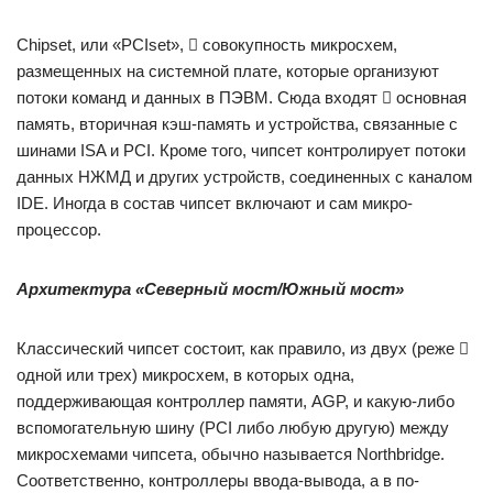
Chipset, или «PCIset»,  совокупность микросхем,
размещенных на системной плате, которые организуют
потоки команд и данных в ПЭВМ. Сюда входят  основная
память, вторичная кэш-память и устройства, связанные с
шинами ISA и PCI. Кроме того, чипсет контролирует потоки
данных НЖМД и других устройств, соединен­ных с каналом
IDE. Иногда в состав чипсет включают и сам микро­
процессор.
Архитектура «Северный мост/Южный мост»
Классический чипсет состоит, как правило, из двух (реже 
од­ной или трех) микросхем, в которых одна,
поддерживающая кон­троллер памяти, AGP, и какую-либо
вспомогательную шину (PCI либо любую другую) между
микросхемами чипсета, обычно называ­ется Northbridge.
Соответственно, контроллеры ввода-вывода, а в по­