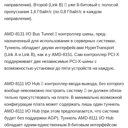
направлении). Второй (Link В)  уже 8-бито­вый с полосой
пропускания 1,6 Гбайт/с (по 0,8 Гбайт/с в каждом
направлении).
АМD-8131 I/О Bus Tunnel  контроллер шины, пред­
назначенный для использования в серверных системах.
Туннель обладает двумя интерфейсами HyperTransport
(Link А и Link В), как и у AMD-8151. Сам контроллер РСI-Х
поддерживает две независи­мые PCI-X-шины с
возможностью установки до пяти устройств на каждую.
АМD-8111 I/O Hub  контроллер ввода-вывода, без кото­рого
вообще невозможно построить систему  он должен обяза­
тельно присутствовать на плате. В минимально возможной
конфи­гурации плата может содержать лишь один туннель
AMD-8111 I/O Hub (при этом предполагается, что система
будет без поддержки AGP). Туннель AMD-8111 I/O Hub
обладает одним-единственным 8-битовым интерфейсом