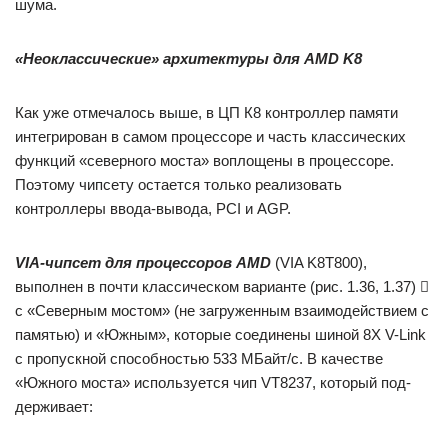
шума.
«Неоклассические» архитектуры для
AMD
K
8
Как уже отмечалось выше, в ЦП К8 контроллер памяти
интег­рирован в самом процессоре и часть классических
функций «север­ного моста» воплощены в процессоре.
Поэтому чипсету остается только реализовать
контроллеры ввода-вывода, PCI и AGP.
VIA
-чипсет для процессоров
AMD
(VIA K8T800),
выполнен в почти классическом варианте (рис. 1.36, 1.37) 
с «Северным мостом» (не загруженным взаимодействием с
памятью) и «Южным», которые соединены шиной 8Х V-Link
с пропускной способностью 533 МБайт/с. В качестве
«Южного моста» используется чип VT8237, который под­
держивает: