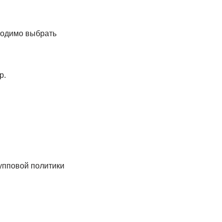
бходимо выбрать
р.
упповой политики