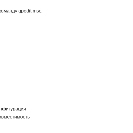
оманду gpedit.msc,
онфигурация
овместимость