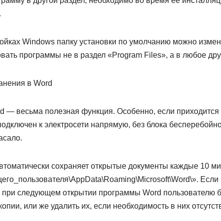
грамму в другой раздел, необходимо во время ее инсталля
.
ройках Windows папку установки по умолчанию можно измен
ать программы не в раздел «Program Files», а в любое дру
анения в Word
d — весьма полезная функция. Особенно, если приходится 
подключен к электросети напрямую, без блока бесперебойно
асало.
втоматически сохраняет открытые документы каждые 10 ми
его_пользователя\AppData\Roaming\Microsoft\Word\». Если
 при следующем открытии программы Word пользователю 
опии, или же удалить их, если необходимость в них отсутств