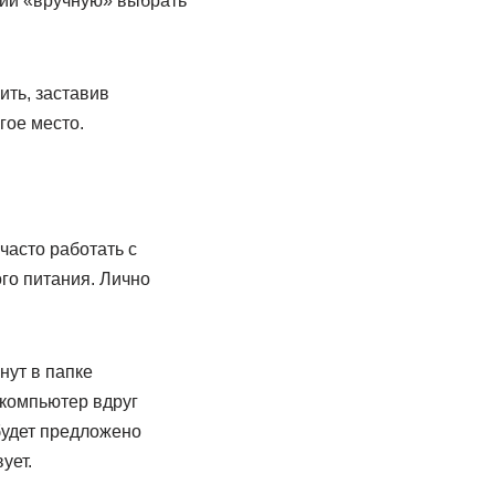
ции «вручную» выбрать
ить, заставив
гое место.
часто работать с
го питания. Лично
нут в папке
 компьютер вдруг
будет предложено
ует.