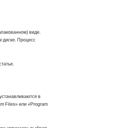
апакованном) виде.
м диске. Процесс
статье.
устанавливаются в
m Files» или «Program