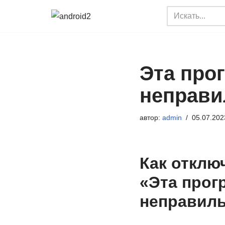
Перейти
к
содержимому
Эта про
неправи
автор:
admin
05.07.202
Как отклю
«Эта прог
неправил