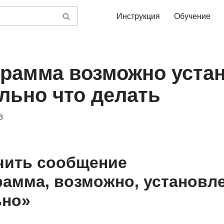
Инструкция
Обучение
грамма возможно уста
льно что делать
3
чить сообщение
рамма, возможно, установл
ьно»