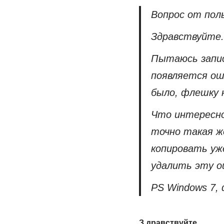
Вопрос от пол
Здравствуйте.
Пытаюсь запис
появляется ош
было, флешку н
Что интересно
точно такая же
копировать уж
удалить эту о
PS Windows 7, 
З дравствуйте.