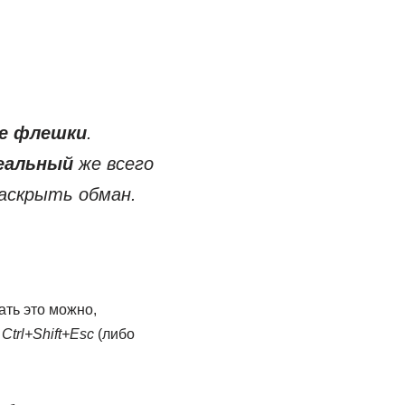
е флешки
.
еальный
же всего
раскрыть обман.
ать это можно,
ш
Ctrl+Shift+Esc
(либо