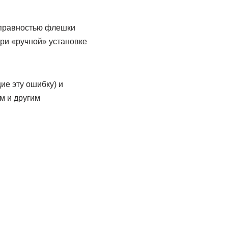
справностью флешки
при «ручной» установке
е эту ошибку) и
м и другим