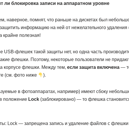
оит ли блокировка записи на аппаратном уровне
м, наверное, помнят, что раньше на дискетах был небольш
защитить информацию на ней от нежелательного удаления (
а крайне полезная!
е USB-флешек такой защиты нет, но одна часть производит
такие флешки. Поэтому, некоторые пользователи не придаю
на корпусе флешки. Между тем,
если защита включена
— то
е (см. фото ниже
).
льзуемые в фотоаппаратах, например) имеют сбоку небольш
 в положение
Lock
(заблокировано) — то флешка становится
ы: Lock — запрещена запись и удаление файлов с флешки