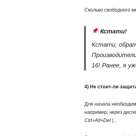
Сколько свободного м
Кстати!
Кстати, обра
Производители
16! Ранее, я у
4) Не стоит-ли защит
Для начала необходи
например, через диспе
Ctrl+Alt+Del
) .