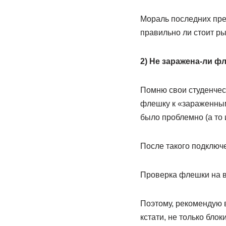
Мораль последних пред
правильно ли стоит ры
2) Не заражена-ли ф
Помню свои студенчес
флешку к «зараженным
было проблемно (а то
После такого подклю
Проверка флешки на в
Поэтому, рекомендую 
кстати, не только бло