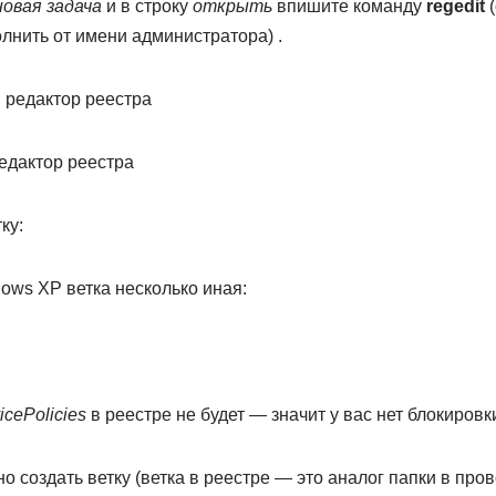
овая задача
и в строку
открыть
впишите команду
regedit
(
лнить от имени администратора) .
едактор реестра
ку:
ows XP ветка несколько иная:
cePolicies
в реестре не будет — значит у вас нет блокировк
о создать ветку (ветка в реестре — это аналог папки в пров