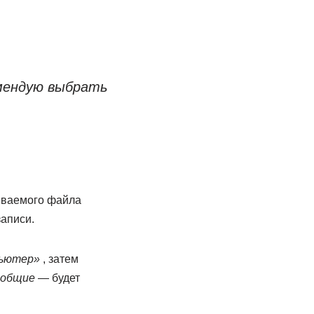
омендую выбрать
сываемого файла
аписи.
пьютер»
, затем
общие
— будет