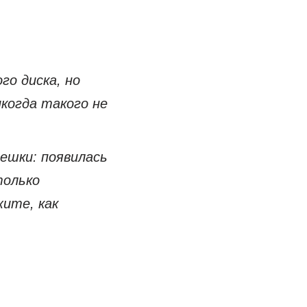
о диска, но
когда такого не
ешки: появилась
только
ите, как