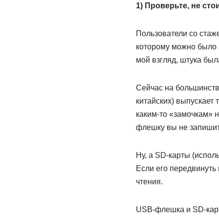
1) Проверьте, не ст
Пользователи со стаже
которому можно было 
мой взгляд, штука был
Сейчас на большинств
китайских) выпускает 
каким-то «замочкам» 
флешку вы не запишит
Ну, а SD-карты (испо
Если его передвинуть
чтения.
USB-флешка и SD-карт