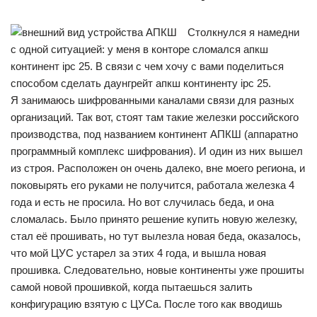
Cтолкнулся я намедни
с одной ситуацией: у меня в конторе сломался апкш
континент ipc 25. В связи с чем хочу с вами поделиться
способом сделать даунгрейт апкш континенту ipc 25.
Я занимаюсь шифрованными каналами связи для разных
организаций. Так вот, стоят там такие железки российского
производства, под названием континент АПКШ (аппаратно
программный комплекс шифрования). И один из них вышел
из строя. Расположен он очень далеко, вне моего региона, и
поковырять его руками не получится, работала железка 4
года и есть не просила. Но вот случилась беда, и она
сломалась. Было принято решение купить новую железку,
стал её прошивать, но тут вылезла новая беда, оказалось,
что мой ЦУС устарел за этих 4 года, и вышла новая
прошивка. Следовательно, новые континенты уже прошиты
самой новой прошивкой, когда пытаешься залить
конфигурацию взятую с ЦУСа. После того как вводишь